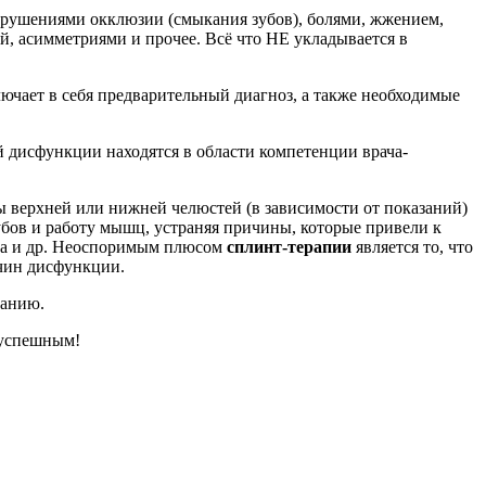
арушениями окклюзии (смыкания зубов), болями, жжением,
 асимметриями и прочее. Всё что НЕ укладывается в
ючает в себя предварительный диагноз, а также необходимые
 дисфункции находятся в области компетенции врача-
бы верхней или нижней челюстей (в зависимости от показаний)
убов и работу мышц, устраняя причины, которые привели к
ика и др. Неоспоримым плюсом
сплинт-терапии
является то, что
ичин дисфункции.
ванию.
 успешным!