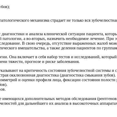
бов);
атологического механизма страдает не только вся зубочелюстная
иагностики и анализа клинической ситуации пациента, который
патологии, а во-вторых, назначить необходимое лечение. При э
обследование. В свою очередь, отсутствие выраженных жалоб мо
ического вмешательства, а также деления пациентов по группам
гии. Она включает в себя набор тестов и исследований, который
ни тяжести, прогнозе и риске заболевания.
 указывают на критичность состояния зубочелюстной системы и 
трая окклюзионная диагностика (диагностика смыкания зубов).
имметрий и оценки профиля лица, фиксации состояния полости
ов).
ов.
е имеющихся дополнительных методов обследования (рентгенов,
челюстей для дальнейшего их анализа в высокоточных аппаратах