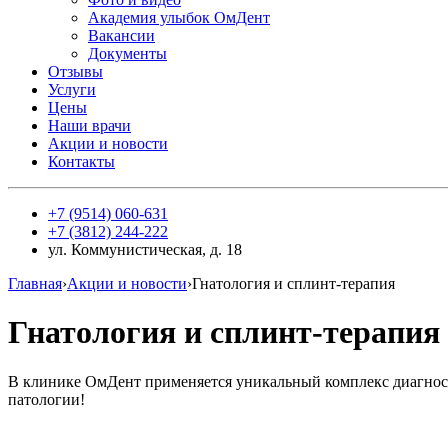
Академия улыбок ОмДент
Вакансии
Документы
Отзывы
Услуги
Цены
Наши врачи
Акции и новости
Контакты
+7 (9514) 060-631
+7 (3812) 244-222
​ул. Коммунистическая, д. 18​
Главная
›
Акции и новости
›
Гнатология и сплинт-терапия
Гнатология и сплинт-терапия
В клинике ОмДент применяется уникальный комплекс диагност
патологии!