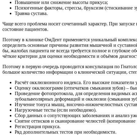
Повышение или снижение высоты прикуса;
Психогенные факторы, стрессы, бруксизм (стискивание зу
Травма сустава.
Чаще всего проблема носит сочетанный характер. При запуске п
состояние пациентов.
Поэтому в клинике ОмДент применяется уникальный комплекс д
определить основные причины развития мышечной и суставной 
бы, жалобах пациента не всегда требуется полное и глубокое 
чёткие критерии для оценки необходимости и объёмов диагност
Поэтому в первую очередь проводится консультация по Гнатоло
большое количество информации о клинической ситуации, степе
Расчёт окклюзионного индекса. Его высокие показатели
Оценку окклюзограмм (отпечатков смыкания зубов) – быс
Проведение фотопротокола, для определения видимых ас
зубоальвеолярных деформаций и окклюзии (смыкания зуб
Изучение тонуса мышц, височно-нижнечелюстных сустав
Нагрузочные тесты (если необходимо).
Сбор данных о сопутствующих заболеваниях и анализ уж
Снятие оттисков и сканирование челюстей (копирование 
Регистрация прикуса.
Ряд дополнительных тестов при необходимости.