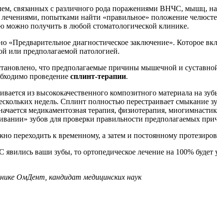
лем, связанных с различного рода поражениями ВНЧС, мышц, н
ечениями, попытками найти «правильное» положение челюстей,
ю можно получить в любой стоматологической клинике.
но «Предварительное диагностическое заключение». Которое вкл
ой или предполагаемой патологией.
становлено, что предполагаемые причины мышечной и суставной
еобходимо проведение
сплинт-терапии
.
ливается из высококачественного композитного материала на зу
нескольких недель. Сплинт полностью перестраивает смыкание з
начается медикаментозная терапия, физиотерапия, миогимнаст
ачивании» зубов для проверки правильности предполагаемых пр
но переходить к временному, а затем и постоянному протезиро
явились ваши зубы, то ортопедическое лечение на 100% будет
нике ОмДент, кандидат медицинских наук