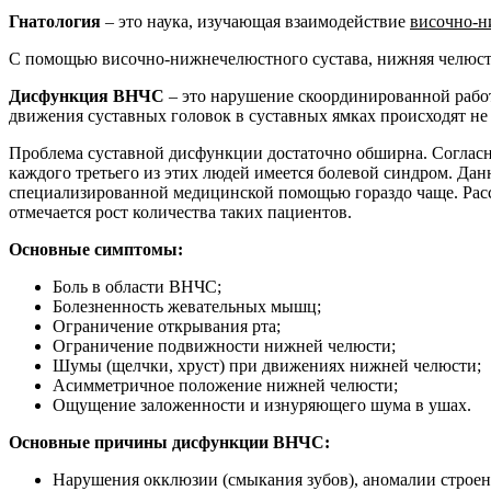
Гнатология
– это наука, изучающая взаимодействие
височно-н
С помощью височно-нижнечелюстного сустава, нижняя челюсть 
Дисфункция ВНЧС
– это нарушение скоординированной работ
движения суставных головок в суставных ямках происходят не 
Проблема суставной дисфункции достаточно обширна. Согласн
каждого третьего из этих людей имеется болевой синдром. Дан
специализированной медицинской помощью гораздо чаще. Расстр
отмечается рост количества таких пациентов.
Основные симптомы:
Боль в области ВНЧС;
Болезненность жевательных мышц;
Ограничение открывания рта;
Ограничение подвижности нижней челюсти;
Шумы (щелчки, хруст) при движениях нижней челюсти;
Асимметричное положение нижней челюсти;
Ощущение заложенности и изнуряющего шума в ушах.
Основные причины дисфункции ВНЧС:
Нарушения окклюзии (смыкания зубов), аномалии строен